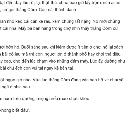
 đến đây lâu rồi, lại thật thà, chưa bao giờ lấy trộm, nên ai có
gì, cứ gọi thằng Còm. Gọi mãi thành danh.
nhăn nhó kéo cái cần xé rau, xem chừng rất nặng. Nó mới chừng
ét cái nhà. Mấy bà bán hàng trong chợ nhìn thấy thằng Còm cứ
ời hớn hở. Buổi sáng sau khi kiếm được ít tiền ở chợ, nó lại xách
ra bãi cỏ lau mà trẻ con, người lớn ở thành phố hay chơi thả diều.
bay cao, cho đến lúc chạm vào những đám mây. Lúc ấy, dường như
bài chú ếch con vui tai ngay kề bên tai.
ột ngọn gió nào. Vừa lúc thằng Còm đang vác bao bố ve chai về
 ngã ở phía sau.
 còn nằm trên đường, miệng mếu máo chực khóc.
không biết đâu”.