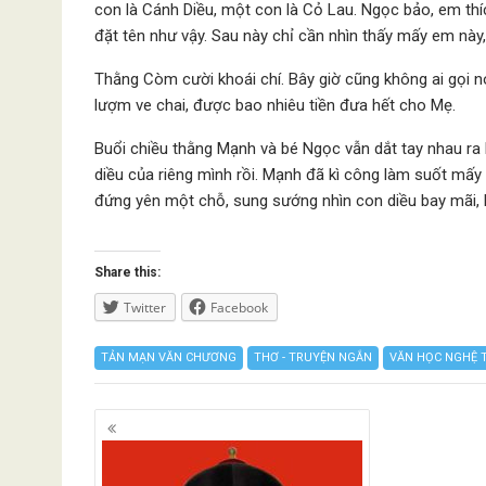
con là Cánh Diều, một con là Cỏ Lau. Ngọc bảo, em th
đặt tên như vậy. Sau này chỉ cần nhìn thấy mấy em này,
Thằng Còm cười khoái chí. Bây giờ cũng không ai gọi n
lượm ve chai, được bao nhiêu tiền đưa hết cho Mẹ.
Buổi chiều thằng Mạnh và bé Ngọc vẫn dắt tay nhau ra
diều của riêng mình rồi. Mạnh đã kì công làm suốt mấy 
đứng yên một chỗ, sung sướng nhìn con diều bay mãi, 
Share this:
Twitter
Facebook
TẢN MẠN VĂN CHƯƠNG
THƠ - TRUYỆN NGẮN
VĂN HỌC NGHỆ 
Posts
navigation