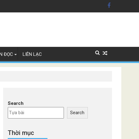
 Lan
N ĐỌC
LIÊN LẠC
Search
Search
Thời mục