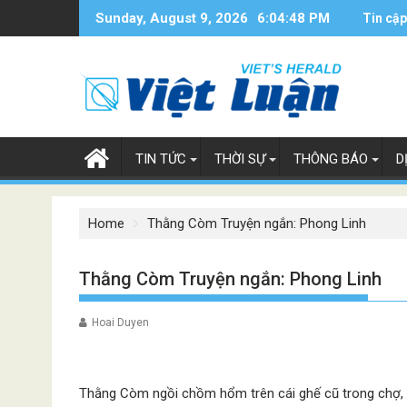
Skip
Sunday, August 9, 2026
6:04:49 PM
Tin cập
to
content
TIN TỨC
THỜI SỰ
THÔNG BÁO
D
Home
Thằng Còm Truyện ngắn: Phong Linh
Thằng Còm Truyện ngắn: Phong Linh
Hoai Duyen
Thằng Còm ngồi chồm hổm trên cái ghế cũ trong chợ, đ