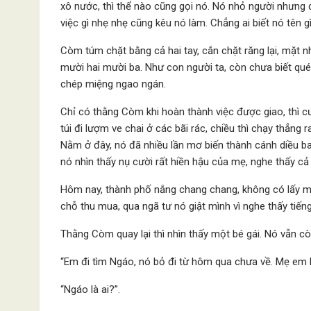
xô nước, thì thể nào cũng gọi nó. Nó nhỏ người nhưng dạt
việc gì nhẹ nhẹ cũng kêu nó làm. Chẳng ai biết nó tên 
Còm túm chặt bằng cả hai tay, cắn chặt răng lại, mặt 
mười hai mười ba. Như con người ta, còn chưa biết qu
chép miệng ngao ngán.
Chỉ có thằng Còm khi hoàn thành việc được giao, thì cư
túi đi lượm ve chai ở các bãi rác, chiều thì chạy thẳng 
Nằm ở đây, nó đã nhiều lần mơ biến thành cánh diều 
nó nhìn thấy nụ cười rất hiền hậu của mẹ, nghe thấy cả 
Hôm nay, thành phố nắng chang chang, không có lấy m
chỗ thu mua, qua ngã tư nó giật mình vì nghe thấy tiếng
Thằng Còm quay lại thì nhìn thấy một bé gái. Nó vẫn
“Em đi tìm Ngáo, nó bỏ đi từ hôm qua chưa về. Mẹ em 
“Ngáo là ai?”.