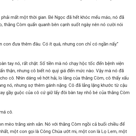
g phải mất một thời gian. Bé Ngọc đã hết khóc mếu máo, nó đã
gáo, thằng Còm quẩn quanh bên cạnh suốt ngày nên nó cười nói
ền con đưa thêm đâu. Có ít quá, nhưng con chỉ có ngần nấy.”
àn tay nó, rất chặt. Số tiền mà nó chạy hộc tốc đến bệnh viện
cẩn thận, nhưng cô biết nó quý giá đến mức nào. Vậy mà nó đã
cho cô. Nhìn dáng vẻ hớt hải, lo lắng của thằng Còm, cô thấy xấu
mang nó, nhưng sợ thêm gánh nặng. Cô đã lẳng lặng khước từ cậu
tay gầy guộc của cô cứ giữ lấy đôi bàn tay nhỏ bé của thằng Còm
 má cô.
on mèo trắng xinh xắn. Nó với thằng Còm ngồi cả buổi chiều để
nhất, một con gọi là Công Chúa ướt mi, một con là Lọ Lem, một