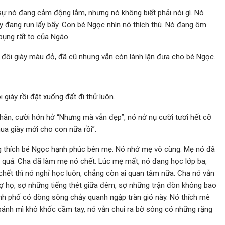
sự nó đang cảm động lắm, nhưng nó không biết phải nói gì. Nó
y đang run lẩy bẩy. Con bé Ngọc nhìn nó thích thú. Nó đang ôm
bụng rất to của Ngáo.
ột đôi giày màu đỏ, đã cũ nhưng vẫn còn lành lặn đưa cho bé Ngọc.
giày rồi đặt xuống đất đi thử luôn.
hân, cười hớn hở “Nhưng mà vẫn đẹp”, nó nở nụ cười tươi hết cỡ
a giày mới cho con nữa rồi”.
 thích bé Ngọc hạnh phúc bên mẹ. Nó nhớ mẹ vô cùng. Mẹ nó đã
hổ quá. Cha đã làm mẹ nó chết. Lúc mẹ mất, nó đang học lớp ba,
hết thì nó nghỉ học luôn, chẳng còn ai quan tâm nữa. Cha nó vẫn
ợ họ, sợ những tiếng thét giữa đêm, sợ những trận đòn không bao
thành phố có dòng sông chảy quanh ngập tràn gió này. Nó thích mê
bánh mì khô khốc cầm tay, nó vẫn chui ra bờ sông có những rặng