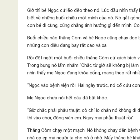
Giờ thì bé Ngọc cứ lẽo đẽo theo nó. Lúc đầu nhìn thấy
biết về những buổi chiều một mình của nó. Nó gắt gỏng
con bé đi cùng, cũng chẳng ảnh hưởng gì đến mình. Co
Buổi chiều nào thằng Còm và bé Ngọc cũng chạy dọc bờ 
những con diều đang bay rất cao và xa.
Rồi đột ngột một buổi chiều thằng Còm cứ xách bịch v
Trong bụng nó lẩm nhẩm “Chắc từ giờ sẽ không bị làm
nhìn thấy mẹ Ngọc đang khóa cổng, mang theo rất nhi
“Ngọc vào bệnh viện rồi. Hai ngày trước, nó cố cứu con
Mẹ Ngọc chưa nói hết câu đã bật khóc.
“Giờ chắc phải phẫu thuật, cô chỉ lo chân nó không đi
thì vào chơi, động viên em. Ngày mai phẫu thuật rồi”.
Thằng Còm chạy một mạch. Nó không chạy đến bệnh việ
nhà ọp ẹp mà người ta cho nó ở nhờ. Mấy thằng bé khác