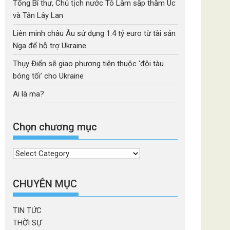
Tổng Bí thư, Chủ tịch nước Tô Lâm sắp thăm Úc
và Tân Lây Lan
Liên minh châu Âu sử dụng 1.4 tỷ euro từ tài sản
Nga để hỗ trợ Ukraine
Thụy Điển sẽ giao phương tiện thuộc ‘đội tàu
bóng tối’ cho Ukraine
Ai là ma?
Chọn chương mục
Chọn
chương
mục
CHUYÊN MỤC
TIN TỨC
THỜI SỰ