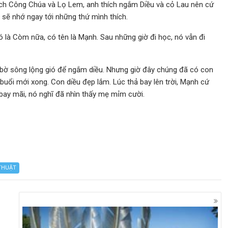
ích Công Chúa và Lọ Lem, anh thích ngắm Diều và cỏ Lau nên cứ
 sẽ nhớ ngay tới những thứ mình thích.
ó là Còm nữa, có tên là Mạnh. Sau những giờ đi học, nó vẫn đi
 bờ sông lộng gió để ngắm diều. Nhưng giờ đây chúng đã có con
buổi mới xong. Con diều đẹp lắm. Lúc thả bay lên trời, Mạnh cứ
bay mãi, nó nghĩ đã nhìn thấy mẹ mỉm cười.
THUẬT