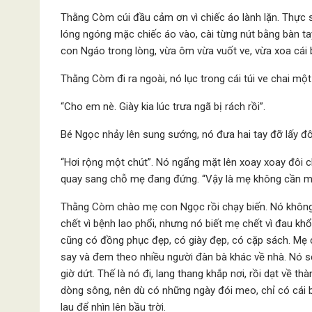
Thằng Còm cúi đầu cảm ơn vì chiếc áo lành lặn. Thực 
lóng ngóng mặc chiếc áo vào, cài từng nút bằng bàn ta
con Ngáo trong lòng, vừa ôm vừa vuốt ve, vừa xoa cái 
Thằng Còm đi ra ngoài, nó lục trong cái túi ve chai m
“Cho em nè. Giày kia lúc trưa ngã bị rách rồi”.
Bé Ngọc nhảy lên sung sướng, nó đưa hai tay đỡ lấy đôi 
“Hơi rộng một chút”. Nó ngẩng mặt lên xoay xoay đôi c
quay sang chỗ mẹ đang đứng. “Vậy là mẹ không cần mu
Thằng Còm chào mẹ con Ngọc rồi chạy biến. Nó không
chết vì bệnh lao phổi, nhưng nó biết mẹ chết vì đau k
cũng có đồng phục đẹp, có giày đẹp, có cặp sách. Mẹ c
say và đem theo nhiều người đàn bà khác về nhà. Nó s
giờ dứt. Thế là nó đi, lang thang khắp nơi, rồi dạt về 
dòng sông, nên dù có những ngày đói meo, chỉ có cái 
lau để nhìn lên bầu trời.