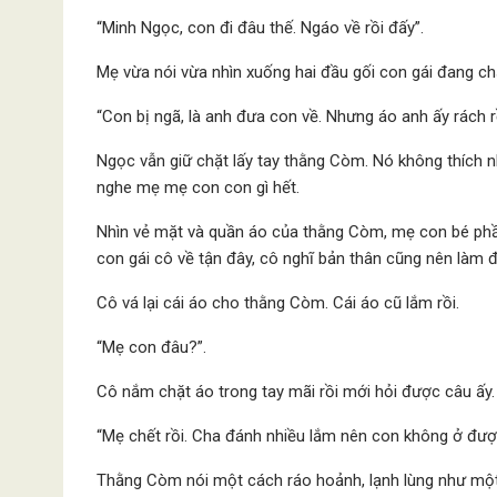
“Minh Ngọc, con đi đâu thế. Ngáo về rồi đấy”.
Mẹ vừa nói vừa nhìn xuống hai đầu gối con gái đang c
“Con bị ngã, là anh đưa con về. Nhưng áo anh ấy rách r
Ngọc vẫn giữ chặt lấy tay thằng Còm. Nó không thích n
nghe mẹ mẹ con con gì hết.
Nhìn vẻ mặt và quần áo của thằng Còm, mẹ con bé phầ
con gái cô về tận đây, cô nghĩ bản thân cũng nên làm đi
Cô vá lại cái áo cho thằng Còm. Cái áo cũ lắm rồi.
“Mẹ con đâu?”.
Cô nắm chặt áo trong tay mãi rồi mới hỏi được câu ấy.
“Mẹ chết rồi. Cha đánh nhiều lắm nên con không ở được
Thằng Còm nói một cách ráo hoảnh, lạnh lùng như một 