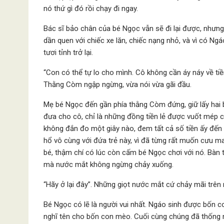
nó thứ gì đó rồi chạy đi ngay.
Bác sĩ bảo chân của bé Ngọc vẫn sẽ đi lại được, nhưn
dần quen với chiếc xe lăn, chiếc nạng nhỏ, và vì có N
tươi tỉnh trở lại.
“Con có thể tự lo cho mình. Cô không cần áy náy về ti
Thằng Còm ngập ngừng, vừa nói vừa gãi đầu.
Mẹ bé Ngọc đến gần phía thằng Còm đứng, giữ lấy hai b
đưa cho cô, chỉ là những đồng tiền lẻ được vuốt mép 
không đắn đo một giây nào, đem tất cả số tiền ấy đến 
hổ vô cùng với đứa trẻ này, vì đã từng rất muốn cưu 
bé, thậm chí có lúc còn cấm bé Ngọc chơi với nó. Bàn 
mà nước mắt không ngừng chảy xuống.
“Hãy ở lại đây”. Những giọt nước mắt cứ chảy mãi trên
Bé Ngọc có lẽ là người vui nhất. Ngáo sinh được bốn c
nghĩ tên cho bốn con mèo. Cuối cùng chúng đã thống 