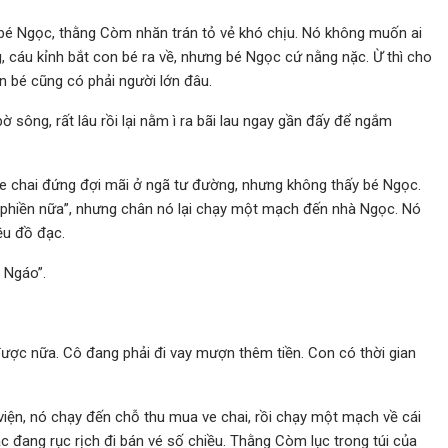
 bé Ngọc, thằng Còm nhăn trán tỏ vẻ khó chịu. Nó không muốn ai
, cáu kỉnh bắt con bé ra về, nhưng bé Ngọc cứ nằng nặc. Ừ thì cho
n bé cũng có phải người lớn đâu.
sông, rất lâu rồi lại nằm ì ra bãi lau ngay gần đấy để ngắm
e chai đứng đợi mãi ở ngã tư đường, nhưng không thấy bé Ngọc.
 phiền nữa”, nhưng chân nó lại chạy một mạch đến nhà Ngọc. Nó
ều đồ đạc.
 Ngáo”.
 được nữa. Cô đang phải đi vay mượn thêm tiền. Con có thời gian
n, nó chạy đến chỗ thu mua ve chai, rồi chạy một mạch về cái
 đang rục rịch đi bán vé số chiều. Thằng Còm lục trong túi của