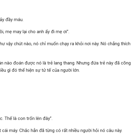
hảy đầy máu.
ồi, mẹ may lại cho anh ấy đi mẹ ơi”.
hư vậy chút nào, nó chỉ muốn chạy ra khỏi nơi này. Nó chẳng thích
n nào đoán được nó là trẻ lang thang. Nhưng đứa trẻ này đã cõng
ều gì đó thể hiện sự tử tế của người lớn.
. Thế là con trốn lên đây”.
cái máy. Chắc hẳn đã từng có rất nhiều người hỏi nó câu này.