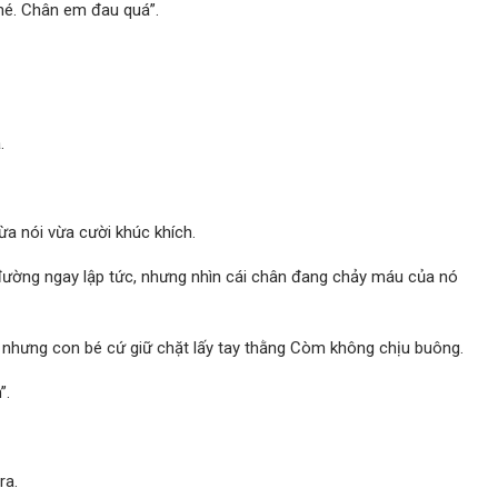
hé. Chân em đau quá”.
.
a nói vừa cười khúc khích.
ường ngay lập tức, nhưng nhìn cái chân đang chảy máu của nó
, nhưng con bé cứ giữ chặt lấy tay thằng Còm không chịu buông.
”.
ra.