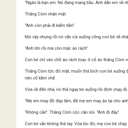
“Ngáo là bạn em. Nó đang mang bầu. Anh dẫn em về n
Thằng Còm nhăn mặt.
“Anh còn phải đi kiếm tiền”.
Nói vậy nhưng rồi nó vẫn cúi xuống cõng con bé về nhà
“Anh lớn rồi mà còn mặc áo rách”.
Con bé chỉ vào chỗ áo rách toạc ở cổ áo thằng Còm vừ
Thằng Còm tức đỏ mặt, muốn thả bịch con bé xuống đ
nên cố kềm chế.
Vừa về đến nhà, nó thả ngay bé xuống rồi định chạy đi
“Mẹ em may đồ đẹp lắm, để mẹ em may áo lại cho anh
“Không cần”. Thằng Còm cộc cằn nói. “Anh đi đây”.
Con bé vẫn không thả tay. Vừa lúc đó, mẹ con bé chạy 