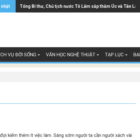
 nhật
Tổng Bí thư, Chủ tịch nước Tô Lâm sắp thăm Úc và Tân Lây
ỊCH VỤ ĐỜI SỐNG
VĂN HỌC NGHỆ THUẬT
TẠP LỤC
BẠ
ợi kiếm thêm ít việc làm. Sáng sớm người ta cần người xách vài