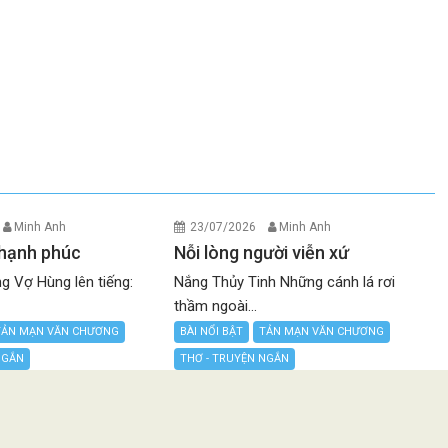
Minh Anh
23/07/2026
Minh Anh
hạnh phúc
Nỗi lòng người viễn xứ
g Vợ Hùng lên tiếng:
Nắng Thủy Tinh Những cánh lá rơi
thầm ngoài...
TẢN MẠN VĂN CHƯƠNG
BÀI NỔI BẬT
TẢN MẠN VĂN CHƯƠNG
NGẮN
THƠ - TRUYỆN NGẮN
 THUẬT