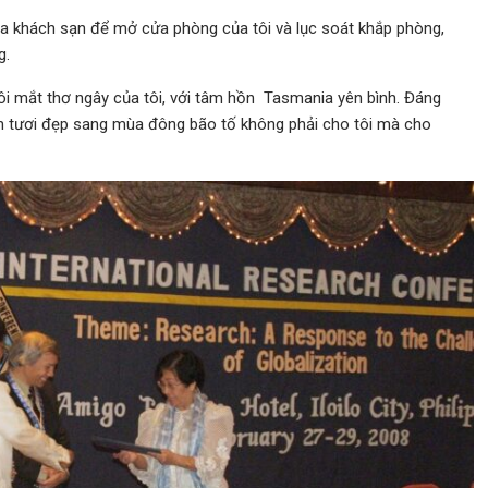
ủa khách sạn để mở cửa phòng của tôi và lục soát khắp phòng,
g.
i mắt thơ ngây của tôi, với tâm hồn Tasmania yên bình. Đáng
ân tươi đẹp sang mùa đông bão tố không phải cho tôi mà cho