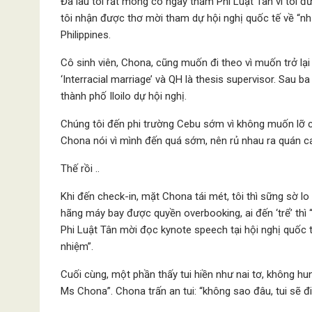
Đã lâu tôi rất mong có ngày thăm Phi Luật Tân vì tôi đ
tôi nhận được thơ mời tham dự hội nghị quốc tế về “nhữ
Philippines.
Cô sinh viên, Chona, cũng muốn đi theo vì muốn trở lại
‘Interracial marriage’ và QH là thesis supervisor. Sau 
thành phố Iloilo dự hội nghị.
Chúng tôi đến phi trường Cebu sớm vì không muốn lỡ c
Chona nói vì mình đến quá sớm, nên rủ nhau ra quán ca
Thế rồi ..
Khi đến check-in, mặt Chona tái mét, tôi thì sững sờ lo
hãng máy bay được quyền overbooking, ai đến ‘trể’ thì “i
Phi Luật Tân mời đọc kynote speech tại hội nghị quốc t
nhiệm”.
Cuối cùng, một phần thấy tui hiền như nai tơ, không hun
Ms Chona”. Chona trấn an tui: “không sao đâu, tui sẽ đi