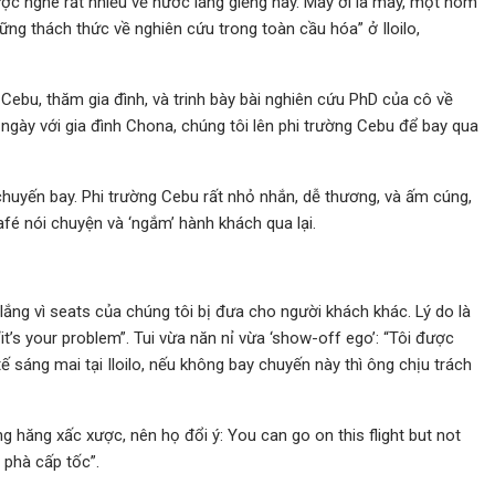
ược nghe rất nhiều về nước láng giềng này. May ơi là may, một hôm
ng thách thức về nghiên cứu trong toàn cầu hóa” ở Iloilo,
 Cebu, thăm gia đình, và trinh bày bài nghiên cứu PhD của cô về
ba ngày với gia đình Chona, chúng tôi lên phi trường Cebu để bay qua
huyến bay. Phi trường Cebu rất nhỏ nhắn, dễ thương, và ấm cúng,
fé nói chuyện và ‘ngắm’ hành khách qua lại.
 lắng vì seats của chúng tôi bị đưa cho người khách khác. Lý do là
t’s your problem”. Tui vừa năn nỉ vừa ‘show-off ego’: “Tôi được
ế sáng mai tại Iloilo, nếu không bay chuyến này thì ông chịu trách
g hăng xấc xược, nên họ đổi ý: You can go on this flight but not
 phà cấp tốc”.