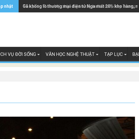
ập nhật
Tòa phúc thẩm Mỹ chặn dự án xây ballroom, ông Trump 
Gã khổng lồ thương mại điện tử Nga mất 20% kho hàng, n
ỊCH VỤ ĐỜI SỐNG
VĂN HỌC NGHỆ THUẬT
TẠP LỤC
BẠ