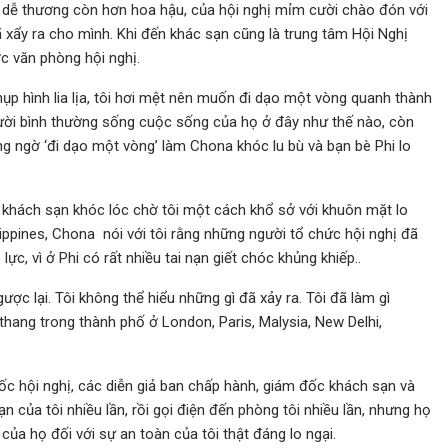
ng dễ thương còn hơn hoa hậu, của hội nghị mỉm cười chào đón với
 xẩy ra cho mình. Khi đến khác sạn cũng là trung tâm Hội Nghị
c văn phòng hội nghị.
 chụp hình lia lịa, tôi hơi mệt nên muốn đi dạo một vòng quanh thành
 người bình thường sống cuộc sống của họ ở đây như thế nào, còn
ông ngờ ‘đi dạo một vòng’ làm Chona khóc lu bù và bạn bè Phi lo
a khách sạn khóc lóc chờ tôi một cách khổ sở với khuôn mặt lo
ippines, Chona nói với tôi rằng những người tổ chức hội nghị đã
lực, vì ở Phi có rất nhiều tai nạn giết chóc khủng khiếp..
gược lại. Tôi không thể hiểu những gì đã xảy ra. Tôi đã làm gì
 thang trong thành phố ở London, Paris, Malysia, New Delhi,
 đốc hội nghị, các diễn giả ban chấp hành, giám đốc khách sạn và
của tôi nhiều lần, rồi gọi điện đến phòng tôi nhiều lần, nhưng họ
i của họ đối với sự an toàn của tôi thật đáng lo ngại.