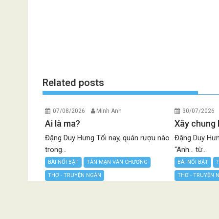
Related posts
07/08/2026
Minh Anh
30/07/2026
Ai là ma?
Xây chung 
Đặng Duy Hưng Tối nay, quán rượu nào
Đặng Duy Hưn
trong...
“Anh… từ...
BÀI NỔI BẬT
TẢN MẠN VĂN CHƯƠNG
BÀI NỔI BẬT
THƠ - TRUYỆN NGẮN
THƠ - TRUYỆN 
VĂN HỌC NGHỆ