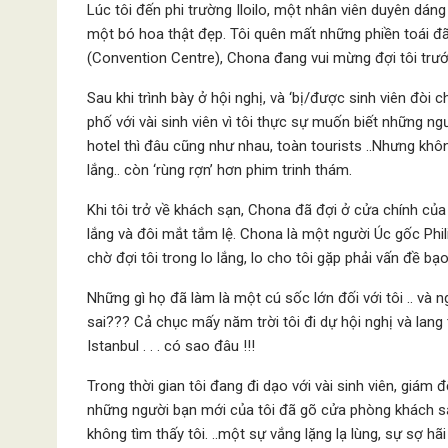
Lúc tôi đến phi trường Iloilo, một nhân viên duyên dá
một bó hoa thật đẹp. Tôi quên mất những phiền toái đã
(Convention Centre), Chona đang vui mừng đợi tôi trướ
Sau khi trình bày ở hội nghị, và ‘bị/được sinh viên đòi
phố với vài sinh viên vì tôi thực sự muốn biết những
hotel thì đâu cũng như nhau, toàn tourists ..Nhưng kh
lắng.. còn ‘rùng rợn’ hơn phim trinh thám.
Khi tôi trở về khách sạn, Chona đã đợi ở cửa chính củ
lắng và đôi mắt tắm lệ. Chona là một người Úc gốc Phil
chờ đợi tôi trong lo lắng, lo cho tôi gặp phải vấn đề bạo 
Những gì họ đã làm là một cú sốc lớn đối với tôi .. và n
sai??? Cả chục mấy năm trời tôi đi dự hội nghị và lang
Istanbul . . . có sao đâu !!!
Trong thời gian tôi đang đi dạo với vài sinh viên, giám
những người bạn mới của tôi đã gõ cửa phòng khách sạn 
không tìm thấy tôi. ..một sự vắng lặng lạ lùng, sự sợ hã