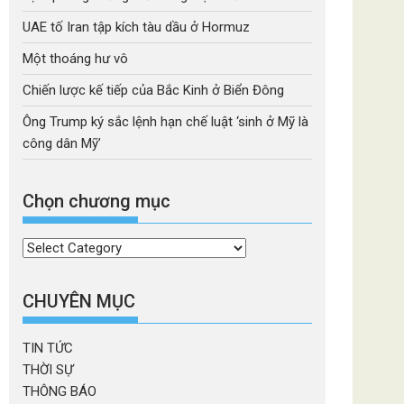
UAE tố Iran tập kích tàu dầu ở Hormuz
Một thoáng hư vô
Chiến lược kế tiếp của Bắc Kinh ở Biển Đông
Ông Trump ký sắc lệnh hạn chế luật ‘sinh ở Mỹ là
công dân Mỹ’
Chọn chương mục
Chọn
chương
mục
CHUYÊN MỤC
TIN TỨC
THỜI SỰ
THÔNG BÁO