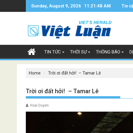
Skip
Sunday, August 9, 2026
11:21:49 AM
Tin c
to
content
TIN TỨC
THỜI SỰ
THÔNG BÁO
D
Home
Trời ơi đất hởi! – Tamar Lê
Trời ơi đất hởi! – Tamar Lê
Hoai Duyen