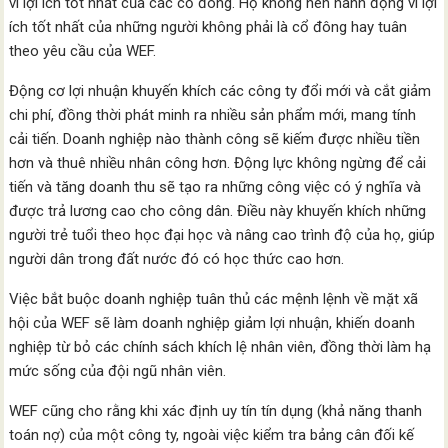
vì lợi ích tốt nhất của các cổ đông. Họ không nên hành động vì lợi
ích tốt nhất của những người không phải là cổ đông hay tuân
theo yêu cầu của WEF.
Động cơ lợi nhuận khuyến khích các công ty đổi mới và cắt giảm
chi phí, đồng thời phát minh ra nhiều sản phẩm mới, mang tính
cải tiến. Doanh nghiệp nào thành công sẽ kiếm được nhiều tiền
hơn và thuê nhiều nhân công hơn. Động lực không ngừng để cải
tiến và tăng doanh thu sẽ tạo ra những công việc có ý nghĩa và
được trả lương cao cho công dân. Điều này khuyến khích những
người trẻ tuổi theo học đại học và nâng cao trình độ của họ, giúp
người dân trong đất nước đó có học thức cao hơn.
Việc bắt buộc doanh nghiệp tuân thủ các mệnh lệnh về mặt xã
hội của WEF sẽ làm doanh nghiệp giảm lợi nhuận, khiến doanh
nghiệp từ bỏ các chính sách khích lệ nhân viên, đồng thời làm hạ
mức sống của đội ngũ nhân viên.
WEF cũng cho rằng khi xác định uy tín tín dụng (khả năng thanh
toán nợ) của một công ty, ngoài việc kiểm tra bảng cân đối kế