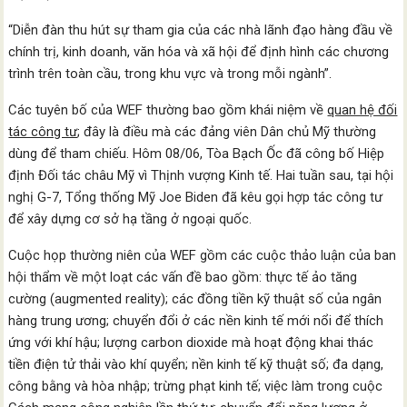
“Diễn đàn thu hút sự tham gia của các nhà lãnh đạo hàng đầu về
chính trị, kinh doanh, văn hóa và xã hội để định hình các chương
trình trên toàn cầu, trong khu vực và trong mỗi ngành”.
Các tuyên bố của WEF thường bao gồm khái niệm về
quan hệ đối
tác công tư
; đây là điều mà các đảng viên Dân chủ Mỹ thường
dùng để tham chiếu. Hôm 08/06, Tòa Bạch Ốc đã công bố Hiệp
định Đối tác châu Mỹ vì Thịnh vượng Kinh tế. Hai tuần sau, tại hội
nghị G-7, Tổng thống Mỹ Joe Biden đã kêu gọi hợp tác công tư
để xây dựng cơ sở hạ tầng ở ngoại quốc.
Cuộc họp thường niên của WEF gồm các cuộc thảo luận của ban
hội thẩm về một loạt các vấn đề bao gồm: thực tế ảo tăng
cường (augmented reality); các đồng tiền kỹ thuật số của ngân
hàng trung ương; chuyển đổi ở các nền kinh tế mới nổi để thích
ứng với khí hậu; lượng carbon dioxide mà hoạt động khai thác
tiền điện tử thải vào khí quyển; nền kinh tế kỹ thuật số; đa dạng,
công bằng và hòa nhập; trừng phạt kinh tế; việc làm trong cuộc