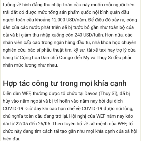
tưởng về bình đẳng thu nhập toàn cầu này muốn mỗi người trên
trái đất có được mức tổng sản phẩm quốc nội bình quân đầu
người toàn cầu khoảng 12.000 USD/năm. Để điều đó xảy ra, công
dân của các nước phát triển sẽ bị tước bỏ gần như toàn bộ của
cải và bị giảm thu nhập xuống còn 240 USD/tuần. Hơn nữa, các
nhân viên cấp cao trong ngân hàng đầu tư, nhà khoa học chuyên
nghiên cứu, bác sĩ phẫu thuật tim, kỹ sư, tài xế taxi hay trợ lý cửa
hàng từ Cộng hòa Dân chủ Congo đến Mỹ và Thụy Sĩ đều phải
nhận mức lương như nhau.
Hợp tác công tư trong mọi khía cạnh
Diễn đàn WEF, thường được tổ chức tại Davos (Thụy Sĩ), đã bị
hủy vào năm ngoái và bị trì hoãn vào năm nay bởi đại dịch
COVID-19. Giờ đây khi các hạn chế về COVID-19 được nới lỏng,
chủ nghĩa toàn cầu đang trở lại. Hội nghị của WEF năm nay kéo
dài từ 22/05 đến 26/05. Theo tuyên bố về sứ mệnh của WEF, tổ
chức này đang tìm cách tái tạo gần như mọi khía cạnh của xã hội
hiện đại.