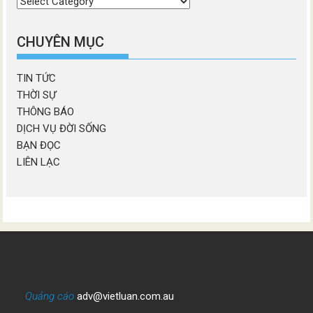
Chọn
chương
mục
CHUYÊN MỤC
TIN TỨC
THỜI SỰ
THÔNG BÁO
DỊCH VỤ ĐỜI SỐNG
BẠN ĐỌC
LIÊN LẠC
Quảng cáo
adv@vietluan.com.au