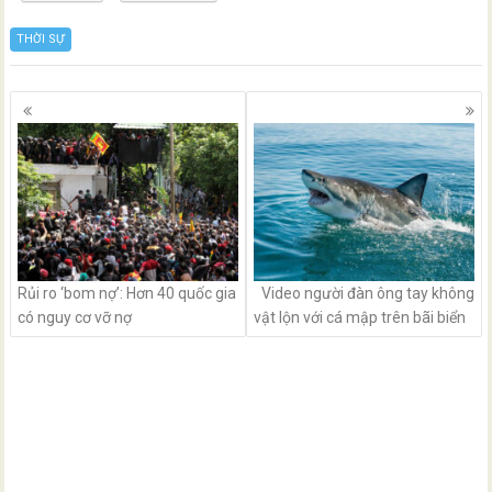
THỜI SỰ
Posts
navigation
Rủi ro ‘bom nợ’: Hơn 40 quốc gia
Video người đàn ông tay không
có nguy cơ vỡ nợ
vật lộn với cá mập trên bãi biển