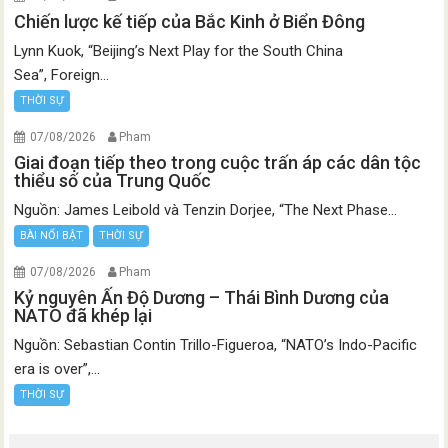
Chiến lược kế tiếp của Bắc Kinh ở Biển Đông
Lynn Kuok, “Beijing’s Next Play for the South China
Sea”, Foreign...
THỜI SỰ
07/08/2026
Pham
Giai đoạn tiếp theo trong cuộc trấn áp các dân tộc
thiểu số của Trung Quốc
Nguồn: James Leibold và Tenzin Dorjee, “The Next Phase...
BÀI NỔI BẬT
THỜI SỰ
07/08/2026
Pham
Kỷ nguyên Ấn Độ Dương – Thái Bình Dương của
NATO đã khép lại
Nguồn: Sebastian Contin Trillo-Figueroa, “NATO’s Indo-Pacific
era is over”,...
THỜI SỰ