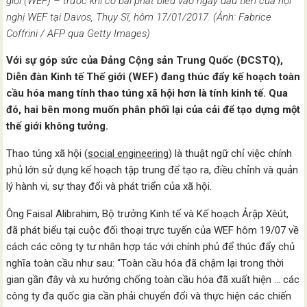
giới (WEF) – trước khi có bài phát biểu vào ngày đầu tiên của hội
nghị WEF tại Davos, Thụy Sĩ, hôm 17/01/2017. (Ảnh: Fabrice
Coffrini / AFP qua Getty Images)
Với sự góp sức của Đảng Cộng sản Trung Quốc (ĐCSTQ),
Diễn đàn Kinh tế Thế giới (WEF) đang thúc đẩy kế hoạch toàn
cầu hóa mang tính thao túng xã hội hơn là tính kinh tế. Qua
đó, hai bên mong muốn phân phối lại của cải để tạo dựng một
thế giới không tưởng.
Thao túng xã hội (
social engineering
) là thuật ngữ chỉ việc chính
phủ lớn sử dụng kế hoạch tập trung để tạo ra, điều chỉnh và quản
lý hành vi, sự thay đổi và phát triển của xã hội.
Ông Faisal Alibrahim, Bộ trưởng Kinh tế và Kế hoạch Ảrập Xêút,
đã phát biểu tại cuộc đối thoại trực tuyến của WEF hôm 19/07 về
cách các công ty tư nhân hợp tác với chính phủ để thúc đẩy chủ
nghĩa toàn cầu như sau: “Toàn cầu hóa đã chậm lại trong thời
gian gần đây và xu hướng chống toàn cầu hóa đã xuất hiện … các
công ty đa quốc gia cần phải chuyển đổi và thực hiện các chiến