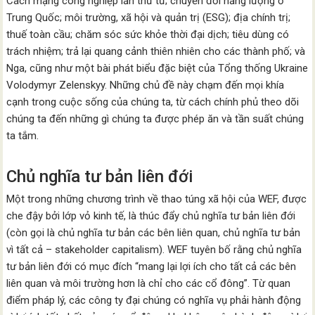
Cách mạng công nghiệp lần thứ tư; chuyển đổi năng lượng ở
Trung Quốc; môi trường, xã hội và quản trị (ESG); địa chính trị;
thuế toàn cầu; chăm sóc sức khỏe thời đại dịch; tiêu dùng có
trách nhiệm; trả lại quang cảnh thiên nhiên cho các thành phố; và
Nga, cũng như một bài phát biểu đặc biệt của Tổng thống Ukraine
Volodymyr Zelenskyy. Những chủ đề này chạm đến mọi khía
cạnh trong cuộc sống của chúng ta, từ cách chính phủ theo dõi
chúng ta đến những gì chúng ta được phép ăn và tần suất chúng
ta tắm.
Chủ nghĩa tư bản liên đới
Một trong những chương trình về thao túng xã hội của WEF, được
che đậy bởi lớp vỏ kinh tế, là thúc đẩy chủ nghĩa tư bản liên đới
(còn gọi là chủ nghĩa tư bản các bên liên quan, chủ nghĩa tư bản
vì tất cả – stakeholder capitalism). WEF tuyên bố rằng chủ nghĩa
tư bản liên đới có mục đích “mang lại lợi ích cho tất cả các bên
liên quan và môi trường hơn là chỉ cho các cổ đông”. Từ quan
điểm pháp lý, các công ty đại chúng có nghĩa vụ phải hành động