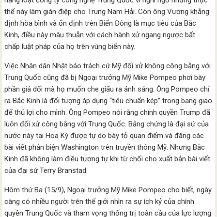
hàng loạt công ty công nghệ Trung Quốc vì nghi ngờ những thực
thể này làm gián điệp cho Trung Nam Hải. Còn ông Vương khẳng
định hòa bình và ổn định trên Biển Đông là mục tiêu của Bắc
Kinh, điều này mâu thuẫn với cách hành xử ngang ngược bất
chấp luật pháp của họ trên vùng biển này.
Việc Nhân dân Nhật báo trách cứ Mỹ đối xử không công bằng với
Trung Quốc cũng đã bị Ngoại trưởng Mỹ Mike Pompeo phơi bày
phần giả dối mà họ muốn che giấu ra ánh sáng. Ông Pompeo chỉ
ra Bắc Kinh là đối tượng áp dụng “tiêu chuẩn kép” trong bang giao
để thủ lợi cho mình. Ông Pompeo nói rằng chính quyền Trump đã
luôn đối xử công bằng với Trung Quốc. Bằng chứng là đại sứ của
nước này tại Hoa Kỳ được tự do bày tỏ quan điểm và đăng các
bài viết phản biện Washington trên truyền thông Mỹ. Nhưng Bắc
Kinh đã không làm điều tương tự khi từ chối cho xuất bản bài viết
của đại sứ Terry Branstad.
Hôm thứ Ba (15/9), Ngoại trưởng Mỹ Mike Pompeo
cho biết
, ngày
càng có nhiều người trên thế giới nhìn ra sự ích kỷ của chính
quyền Trung Quốc và tham vọng thống trị toàn cầu của lực lượng