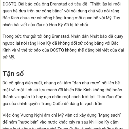
ĐCSTQ. Bài báo của ông Branstad có tiêu đề “Thiết lập lại mối
quan hệ dựa trên sự công bằng” với nội dung chủ yếu nói rằng
Bắc Kinh chưa cư xử công bằng trong mối quan hệ với Mỹ. Tuy
nhiên bài viết của đại sứ Hoa Kỳ đã bị từ chối.
Trong bức thư gửi tới ông Branstad, Nhân dân Nhật báo đã quay
ngược lại nói rằng Hoa Kỳ đã không đối xử công bằng với Bắc
Kinh và vì thế tờ báo của ĐCSTQ không thể đăng bài viết của đại
sứ Mỹ.
Tận số
Dù cố gắng diễn xuất, nhưng cái tâm “đen như mực” nổi lên bề
mặt và một lịch sử lưu manh đã khiến Bắc Kinh không thể hoàn
thành vai quân tử hay nạn nhân một cách trót lọt. Thói đạo đức
giả của chính quyền Trung Quốc dễ dàng bị vạch trần.
Việc ông Vương Nghị ám chỉ Mỹ viện cớ xây dựng “Mạng sạch”
để ném “nước bẩn” vào nước khác xảy ra sau khi Hoa Kỳ cấm