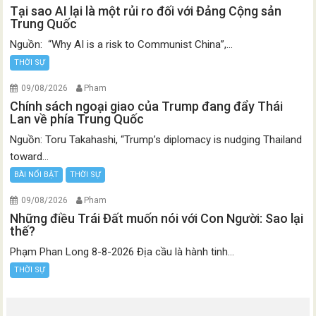
Tại sao AI lại là một rủi ro đối với Đảng Cộng sản
Trung Quốc
Nguồn: “Why AI is a risk to Communist China”,...
THỜI SỰ
09/08/2026
Pham
Chính sách ngoại giao của Trump đang đẩy Thái
Lan về phía Trung Quốc
Nguồn: Toru Takahashi, “Trump’s diplomacy is nudging Thailand
toward...
BÀI NỔI BẬT
THỜI SỰ
09/08/2026
Pham
Những điều Trái Đất muốn nói với Con Người: Sao lại
thế?
Phạm Phan Long 8-8-2026 Địa cầu là hành tinh...
THỜI SỰ