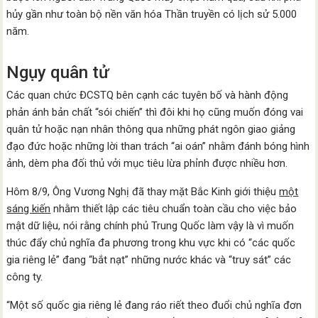
hủy gần như toàn bộ nền văn hóa Thần truyền có lịch sử 5.000
năm.
Ngụy quân tử
Các quan chức ĐCSTQ bên cạnh các tuyên bố và hành động
phản ánh bản chất “sói chiến” thì đôi khi họ cũng muốn đóng vai
quân tử hoặc nạn nhân thông qua những phát ngôn giao giảng
đạo đức hoặc những lời than trách “ai oán” nhằm đánh bóng hình
ảnh, dèm pha đối thủ vởi mục tiêu lừa phỉnh được nhiều hơn.
Hôm 8/9, Ông Vương Nghị đã thay mặt Bắc Kinh giới thiệu
một
sáng kiến
nhằm thiết lập các tiêu chuẩn toàn cầu cho việc bảo
mật dữ liệu, nói rằng chính phủ Trung Quốc làm vậy là vì muốn
thúc đẩy chủ nghĩa đa phương trong khu vực khi có “các quốc
gia riêng lẻ” đang “bắt nạt” những nước khác và “truy sát” các
công ty.
“Một số quốc gia riêng lẻ đang ráo riết theo đuổi chủ nghĩa đơn