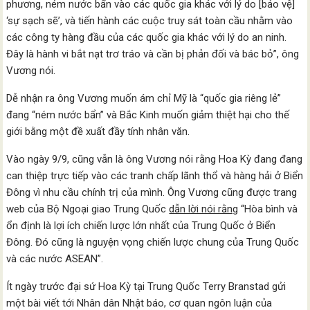
phương, ném nước bẩn vào các quốc gia khác với lý do [bảo vệ]
‘sự sạch sẽ’, và tiến hành các cuộc truy sát toàn cầu nhằm vào
các công ty hàng đầu của các quốc gia khác với lý do an ninh.
Đây là hành vi bắt nạt trơ tráo và cần bị phản đối và bác bỏ”, ông
Vương nói.
Dễ nhận ra ông Vương muốn ám chỉ Mỹ là “quốc gia riêng lẻ”
đang “ném nước bẩn” và Bắc Kinh muốn giảm thiệt hại cho thế
giới bằng một đề xuất đầy tính nhân văn.
Vào ngày 9/9, cũng vẫn là ông Vương nói rằng Hoa Kỳ đang đang
can thiệp trực tiếp vào các tranh chấp lãnh thổ và hàng hải ở Biển
Đông vì nhu cầu chính trị của mình. Ông Vương cũng được trang
web của Bộ Ngoại giao Trung Quốc
dẫn lời nói rằng
“Hòa bình và
ổn định là lợi ích chiến lược lớn nhất của Trung Quốc ở Biển
Đông. Đó cũng là nguyện vọng chiến lược chung của Trung Quốc
và các nước ASEAN”.
Ít ngày trước đại sứ Hoa Kỳ tại Trung Quốc Terry Branstad gửi
một bài viết tới Nhân dân Nhật báo, cơ quan ngôn luận của