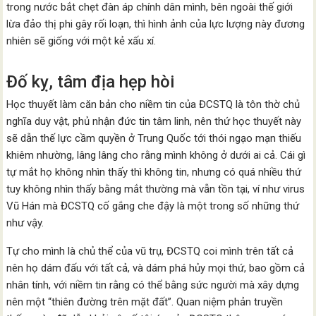
trong nước bắt chẹt đàn áp chính dân mình, bên ngoài thế giới
lừa đảo thị phi gây rối loạn, thì hình ảnh của lực lượng này đương
nhiên sẽ giống với một kẻ xấu xí.
Đố kỵ, tâm địa hẹp hòi
Học thuyết làm căn bản cho niềm tin của ĐCSTQ là tôn thờ chủ
nghĩa duy vật, phủ nhận đức tin tâm linh, nên thứ học thuyết này
sẽ dẫn thế lực cầm quyền ở Trung Quốc tới thói ngạo mạn thiếu
khiêm nhường, lâng lâng cho rằng mình không ở dưới ai cả. Cái gì
tự mắt họ không nhìn thấy thì không tin, nhưng có quá nhiều thứ
tuy không nhìn thấy bằng mắt thường mà vẫn tồn tại, ví như virus
Vũ Hán mà ĐCSTQ cố gắng che đậy là một trong số những thứ
như vậy.
Tự cho mình là chủ thể của vũ trụ, ĐCSTQ coi mình trên tất cả
nên họ dám đấu với tất cả, và dám phá hủy mọi thứ, bao gồm cả
nhân tính, với niềm tin rằng có thể bằng sức người mà xây dựng
nên một “thiên đường trên mặt đất”. Quan niệm phản truyền