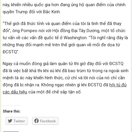
này, khiến nhiều quốc gia hơn đang ủng hộ quan điểm của chính
quyền Trump đối với Bắc Kinh.
“Thế giới đã thức tỉnh và quan điểm của tôi là tình thế đã thay
đổi”, ông Pompeo nói với Hội đồng Đại Tây Dương, một tổ chức
tư vấn về các vấn đề quốc tế ở Washington. “Tôi nghĩ rằng đây là
những thay đổi mạnh mẽ trên thế giới quan về mối đe dọa từ
ĐCSTQ”.
Ngay cả muốn đóng giả làm quân tử thì giờ đây đối với ĐCSTQ
đã là việc bất khả thi khi xú khí đã bao trùm từ trong ra ngoài sinh
mệnh tà ác này khiến hình thức, cử chỉ và lời nói của nó chỉ cần
động đã bị nhận ra. Không ngạc nhiên gì khi ĐCSTQ đã
hội tủ đủ
các dấu hiệu
của một đế chế sắp tận số.
Share this:
Twitter
Facebook