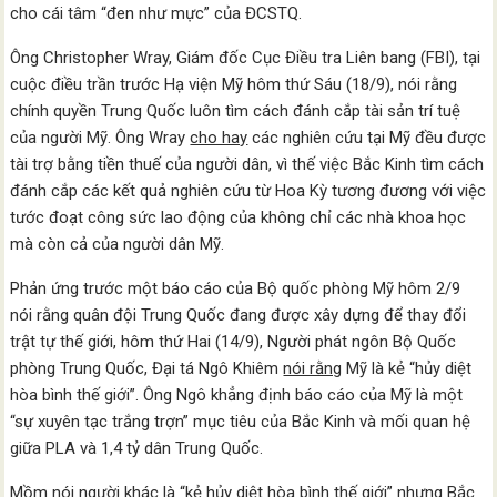
cho cái tâm “đen như mực” của ĐCSTQ.
Ông Christopher Wray, Giám đốc Cục Điều tra Liên bang (FBI), tại
cuộc điều trần trước Hạ viện Mỹ hôm thứ Sáu (18/9), nói rằng
chính quyền Trung Quốc luôn tìm cách đánh cắp tài sản trí tuệ
của người Mỹ. Ông Wray
cho hay
các nghiên cứu tại Mỹ đều được
tài trợ bằng tiền thuế của người dân, vì thế việc Bắc Kinh tìm cách
đánh cắp các kết quả nghiên cứu từ Hoa Kỳ tương đương với việc
tước đoạt công sức lao động của không chỉ các nhà khoa học
mà còn cả của người dân Mỹ.
Phản ứng trước một báo cáo của Bộ quốc phòng Mỹ hôm 2/9
nói rằng quân đội Trung Quốc đang được xây dựng để thay đổi
trật tự thế giới, hôm thứ Hai (14/9), Người phát ngôn Bộ Quốc
phòng Trung Quốc, Đại tá Ngô Khiêm
nói rằng
Mỹ là kẻ “hủy diệt
hòa bình thế giới”. Ông Ngô khẳng định báo cáo của Mỹ là một
“sự xuyên tạc trắng trợn” mục tiêu của Bắc Kinh và mối quan hệ
giữa PLA và 1,4 tỷ dân Trung Quốc.
Mồm nói người khác là “kẻ hủy diệt hòa bình thế giới” nhưng Bắc