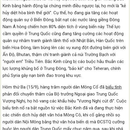
Kinh bằng hành động lại chứng minh điều ngược lại, họ mới là “kẻ
hủy diệt hòa bình thế giới”. Cụ thể, họ đang gia tăng các hoạt
động quân sự ở Biển Đông, bắt nạt các nước láng giềng Đông
Nam Á hòng chiếm hơn 80% diện tích ở vùng biển này. Thế lực
cầm quyền ở Trung Quốc cũng đang tăng cường các hoạt động
quân sự nhằm tranh giành lãnh thổ với Nhật Bản, Hàn Quốc trên
biển Hoa Đông, làm bùng lên các vụ xung đột đường biên giới với
Ấn Độ, Bhutan, thậm chí tranh giành cả núi Trường Bạch với
“người em” Triều Tiên. Bắc Kinh cũng bị cáo buộc hẫu thuẫn các
lực lượng khủng bố ở Trung Đông, “bảo kê” cho Teheran, chính
phủ Syria gây nạn binh đao trong khu vực.
Hôm thứ Ba (15/9), hàng trăm người dân Mông Cổ đã
biểu tình
phản đối chuyến thăm của Bộ trưởng Ngoại giao Trung Quốc
Vượng Nghị, họ hô vang các khẩu hiệu “Vương Nghị cút đi”. Cuộc
biểu tình nổ ra bắt nguồn từ việc Bắc Kinh đã và đang thực hiện
các chiến dịch hủy diệt văn hóa Mông Cô, khi cố gắng nhồi sọ
người dân Nội Mông bằng thứ văn hóa biến dị mà ĐCSTQ cưỡng
buộc lên người dân Trung Quốc mấy chục năm qua, sau khi phá