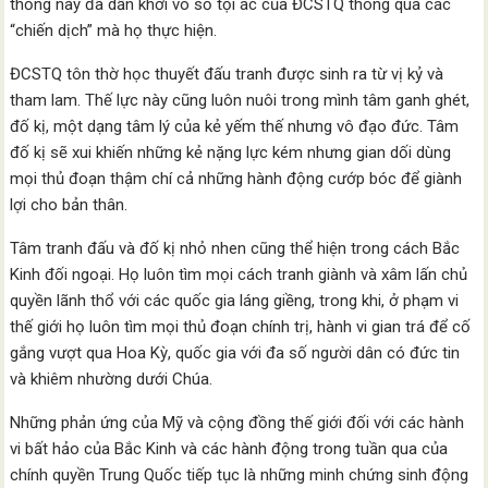
thống này đã dẫn khởi vô số tội ác của ĐCSTQ thông qua các
“chiến dịch” mà họ thực hiện.
ĐCSTQ tôn thờ học thuyết đấu tranh được sinh ra từ vị kỷ và
tham lam. Thế lực này cũng luôn nuôi trong mình tâm ganh ghét,
đố kị, một dạng tâm lý của kẻ yếm thế nhưng vô đạo đức. Tâm
đố kị sẽ xui khiến những kẻ nặng lực kém nhưng gian dối dùng
mọi thủ đoạn thậm chí cả những hành động cướp bóc để giành
lợi cho bản thân.
Tâm tranh đấu và đố kị nhỏ nhen cũng thể hiện trong cách Bắc
Kinh đối ngoại. Họ luôn tìm mọi cách tranh giành và xâm lấn chủ
quyền lãnh thổ với các quốc gia láng giềng, trong khi, ở phạm vi
thế giới họ luôn tìm mọi thủ đoạn chính trị, hành vi gian trá để cố
gắng vượt qua Hoa Kỳ, quốc gia với đa số người dân có đức tin
và khiêm nhường dưới Chúa.
Những phản ứng của Mỹ và cộng đồng thế giới đối với các hành
vi bất hảo của Bắc Kinh và các hành động trong tuần qua của
chính quyền Trung Quốc tiếp tục là những minh chứng sinh động