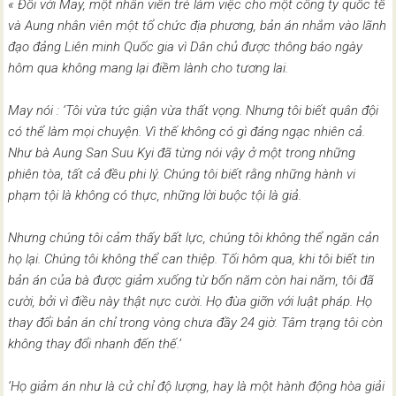
« Đối với May, một nhân viên trẻ làm việc cho một công ty quốc tế
và Aung nhân viên một tổ chức địa phương, bản án nhắm vào lãnh
đạo đảng Liên minh Quốc gia vì Dân chủ được thông báo ngày
hôm qua không mang lại điềm lành cho tương lai.
May nói : ‘Tôi vừa tức giận vừa thất vọng. Nhưng tôi biết quân đội
có thể làm mọi chuyện. Vì thế không có gì đáng ngạc nhiên cả.
Như bà Aung San Suu Kyi đã từng nói vậy ở một trong những
phiên tòa, tất cả đều phi lý. Chúng tôi biết rằng những hành vi
phạm tội là không có thực, những lời buộc tội là giả.
Nhưng chúng tôi cảm thấy bất lực, chúng tôi không thể ngăn cản
họ lại. Chúng tôi không thể can thiệp. Tối hôm qua, khi tôi biết tin
bản án của bà được giảm xuống từ bốn năm còn hai năm, tôi đã
cười, bởi vì điều này thật nực cười. Họ đùa giỡn với luật pháp. Họ
thay đổi bản án chỉ trong vòng chưa đầy 24 giờ. Tâm trạng tôi còn
không thay đổi nhanh đến thế.’
‘Họ giảm án như là cử chỉ độ lượng, hay là một hành động hòa giải