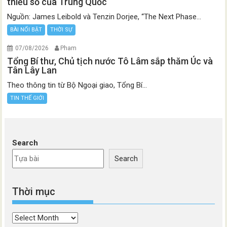
thiểu số của Trung Quốc
Nguồn: James Leibold và Tenzin Dorjee, “The Next Phase...
BÀI NỔI BẬT
THỜI SỰ
07/08/2026
Pham
Tổng Bí thư, Chủ tịch nước Tô Lâm sắp thăm Úc và
Tân Lây Lan
Theo thông tin từ Bộ Ngoại giao, Tổng Bí...
TIN THẾ GIỚI
Search
Search
Thời mục
Thời