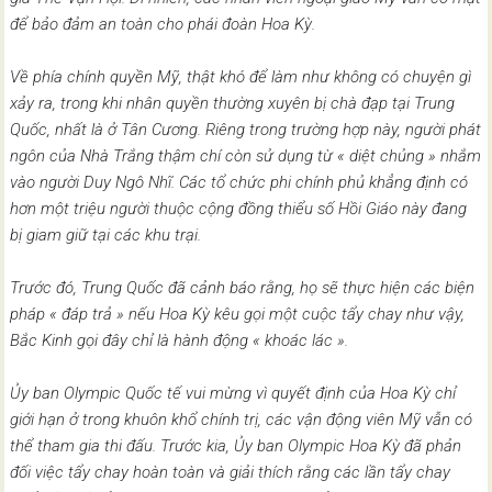
để bảo đảm an toàn cho phái đoàn Hoa Kỳ.
Về phía chính quyền Mỹ, thật khó để làm như không có chuyện gì
xảy ra, trong khi nhân quyền thường xuyên bị chà đạp tại Trung
Quốc, nhất là ở Tân Cương. Riêng trong trường hợp này, người phát
ngôn của Nhà Trắng thậm chí còn sử dụng từ « diệt chủng » nhắm
vào người Duy Ngô Nhĩ. Các tổ chức phi chính phủ khẳng định có
hơn một triệu người thuộc cộng đồng thiểu số Hồi Giáo này đang
bị giam giữ tại các khu trại.
Trước đó, Trung Quốc đã cảnh báo rằng, họ sẽ thực hiện các biện
pháp « đáp trả » nếu Hoa Kỳ kêu gọi một cuộc tẩy chay như vậy,
Bắc Kinh gọi đây chỉ là hành động « khoác lác ».
Ủy ban Olympic Quốc tế vui mừng vì quyết định của Hoa Kỳ chỉ
giới hạn ở trong khuôn khổ chính trị, các vận động viên Mỹ vẫn có
thể tham gia thi đấu. Trước kia, Ủy ban Olympic Hoa Kỳ đã phản
đối việc tẩy chay hoàn toàn và giải thích rằng các lần tẩy chay