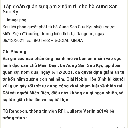
Tập đoàn quân sự giảm 2 năm tù cho bà Aung San
Suu Kyi
Sau khi phán quyết phát tù bà Aung San Suu Kyi, nhiều người
Miến Điện đã xuống đường biểu tình tại Rangoon, ngày
06/12/2021. via REUTERS – SOCIAL MEDIA
Chi Phương
Vài giờ sau các phản ứng mạnh mẽ về bản án nhắm vào cựu
lãnh đạo dân chủ Miến Điện, bà Aung San Suu Kyi, tập đoàn
quân sự, hôm qua, ngày 6/12/2021, đã quyết định giảm án tù
từ bốn năm xuống còn hai năm. Giải Noble Hòa Bình bị kết tội
xúi giục gây rối trật tự công cộng và vi phạm luật về thiên tai.
Đối với người Miến Điện, điều này không có gì ngạc nhiên, và
sự tức giận hòa lẫn với sự bất lực.
Từ Rangoon, thông tín viên RFI, Juliette Verlin gửi về bài
tường trình :