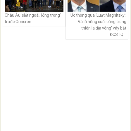
Châu Âu ‘siết ngoài, lỏng trong’
Úc thông qua ‘Luật Magnitsky’:
trước Omicron
Vá lỗ hổng cuối cùng trong
‘thiên la địa võng’ vây bắt
ĐCSTQ