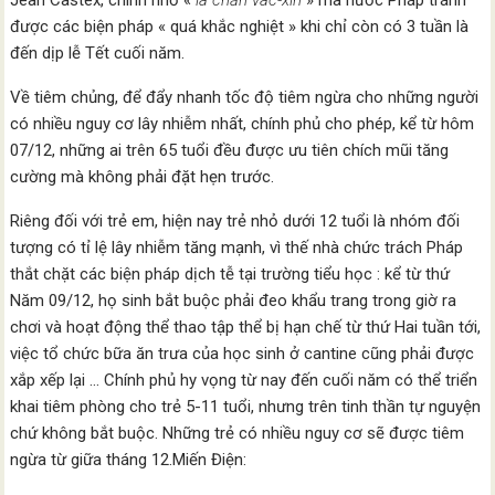
được các biện pháp « quá khắc nghiệt » khi chỉ còn có 3 tuần là
đến dịp lễ Tết cuối năm.
Về tiêm chủng, để đẩy nhanh tốc độ tiêm ngừa cho những người
có nhiều nguy cơ lây nhiễm nhất, chính phủ cho phép, kể từ hôm
07/12, những ai trên 65 tuổi đều được ưu tiên chích mũi tăng
cường mà không phải đặt hẹn trước.
Riêng đối với trẻ em, hiện nay trẻ nhỏ dưới 12 tuổi là nhóm đối
tượng có tỉ lệ lây nhiễm tăng mạnh, vì thế nhà chức trách Pháp
thắt chặt các biện pháp dịch tễ tại trường tiểu học : kể từ thứ
Năm 09/12, họ sinh bắt buộc phải đeo khẩu trang trong giờ ra
chơi và hoạt động thể thao tập thể bị hạn chế từ thứ Hai tuần tới,
việc tổ chức bữa ăn trưa của học sinh ở cantine cũng phải được
xắp xếp lại … Chính phủ hy vọng từ nay đến cuối năm có thể triển
khai tiêm phòng cho trẻ 5-11 tuổi, nhưng trên tinh thần tự nguyện
chứ không bắt buộc. Những trẻ có nhiều nguy cơ sẽ được tiêm
ngừa từ giữa tháng 12.Miến Điện: