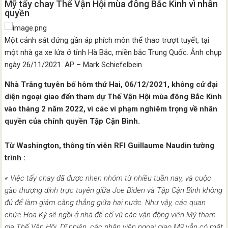
Mỹ tẩy chay Thế Vận Hội mùa đông Bắc Kinh vì nhân
quyền
Một cảnh sát đứng gần áp phích môn thể thao trượt tuyết, tại
một nhà ga xe lửa ở tỉnh Hà Bắc, miền bắc Trung Quốc. Ảnh chụp
ngày 26/11/2021. AP – Mark Schiefelbein
Nhà Trắng tuyên bố hôm thứ Hai, 06/12/2021, không cử đại
diện ngoại giao đến tham dự Thế Vận Hội mùa đông Bắc Kinh
vào tháng 2 năm 2022, vì các vi phạm nghiêm trọng về nhân
quyền của chính quyền Tập Cận Bình.
Từ Washington, thông tín viên RFI Guillaume Naudin tường
trình :
« Việc tẩy chay đã được nhen nhóm từ nhiều tuần nay, và cuộc
gặp thượng đỉnh trực tuyến giữa Joe Biden và Tập Cận Bình không
đủ để làm giảm căng thẳng giữa hai nước. Như vậy, các quan
chức Hoa Kỳ sẽ ngồi ở nhà để cổ vũ các vận động viên Mỹ tham
gia Thế Vận Hội. Dĩ nhiên, các nhân viên ngoại giao Mỹ vẫn có mặt