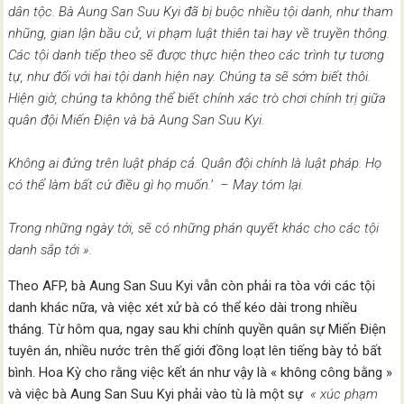
dân tộc. Bà Aung San Suu Kyi đã bị buộc nhiều tội danh, như tham
nhũng, gian lận bầu cử, vi phạm luật thiên tai hay về truyền thông.
Các tội danh tiếp theo sẽ được thực hiện theo các trình tự tương
tự, như đối với hai tội danh hiện nay. Chúng ta sẽ sớm biết thôi.
Hiện giờ, chúng ta không thể biết chính xác trò chơi chính trị giữa
quân đội Miến Điện và bà Aung San Suu Kyi.
Không ai đứng trên luật pháp cả. Quân đội chính là luật pháp. Họ
có thể làm bất cứ điều gì họ muốn.’ – May tóm lại.
Trong những ngày tới, sẽ có những phán quyết khác cho các tội
danh sắp tới ».
Theo AFP, bà Aung San Suu Kyi vẫn còn phải ra tòa với các tội
danh khác nữa, và việc xét xử bà có thể kéo dài trong nhiều
tháng. Từ hôm qua, ngay sau khi chính quyền quân sự Miến Điện
tuyên án, nhiều nước trên thế giới đồng loạt lên tiếng bày tỏ bất
bình. Hoa Kỳ cho rằng việc kết án như vậy là « không công bằng »
và việc bà Aung San Suu Kyi phải vào tù là một sự
« xúc phạm