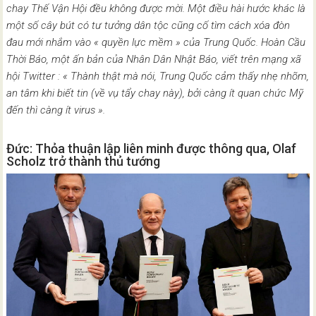
chay Thế Vận Hội đều không được mời. Một điều hài hước khác là
một số cây bút có tư tưởng dân tộc cũng cố tìm cách xóa đòn
đau mới nhắm vào « quyền lực mềm » của Trung Quốc. Hoàn Cầu
Thời Báo, một ấn bản của Nhân Dân Nhật Báo, viết trên mạng xã
hội Twitter : « Thành thật mà nói, Trung Quốc cảm thấy nhẹ nhõm,
an tâm khi biết tin (về vụ tẩy chay này), bởi càng ít quan chức Mỹ
đến thì càng ít virus ».
Đức: Thỏa thuận lập liên minh được thông qua, Olaf
Scholz trở thành thủ tướng