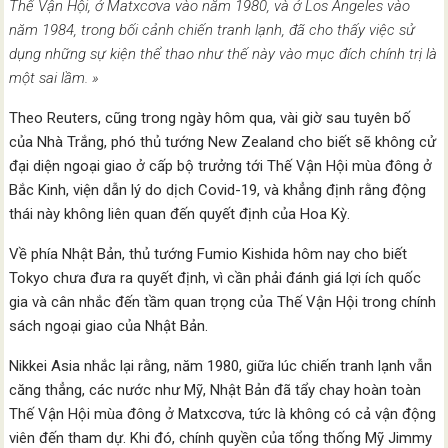
Thế Vận Hội, ở Matxcơva vào năm 1980, và ở Los Angeles vào
năm 1984, trong bối cảnh chiến tranh lạnh, đã cho thấy việc sử
dụng những sự kiện thể thao như thế này vào mục đích chính trị là
một sai lầm. »
Theo Reuters, cũng trong ngày hôm qua, vài giờ sau tuyên bố
của Nhà Trắng, phó thủ tướng New Zealand cho biết sẽ không cử
đại diện ngoại giao ở cấp bộ trưởng tới Thế Vận Hội mùa đông ở
Bắc Kinh, viện dẫn lý do dịch Covid-19, và khẳng định rằng động
thái này không liên quan đến quyết định của Hoa Kỳ.
Về phía Nhật Bản, thủ tướng Fumio Kishida hôm nay cho biết
Tokyo chưa đưa ra quyết định, vì cần phải đánh giá lợi ích quốc
gia và cân nhắc đến tầm quan trọng của Thế Vận Hội trong chính
sách ngoại giao của Nhật Bản.
Nikkei Asia nhắc lại rằng, năm 1980, giữa lúc chiến tranh lạnh vẫn
căng thẳng, các nước như Mỹ, Nhật Bản đã tẩy chay hoàn toàn
Thế Vận Hội mùa đông ở Matxcơva, tức là không có cả vận động
viên đến tham dự. Khi đó, chính quyền của tổng thống Mỹ Jimmy