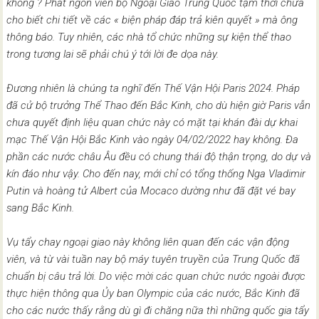
không ? Phát ngôn viên bộ Ngoại Giao Trung Quốc tạm thời chưa
cho biết chi tiết về các « biện pháp đáp trả kiên quyết » mà ông
thông báo. Tuy nhiên, các nhà tổ chức những sự kiện thể thao
trong tương lai sẽ phải chú ý tới lời đe dọa này.
Đương nhiên là chúng ta nghĩ đến Thế Vận Hội Paris 2024. Pháp
đã cử bộ trưởng Thể Thao đến Bắc Kinh, cho dù hiện giờ Paris vẫn
chưa quyết định liệu quan chức này có mặt tại khán đài dự khai
mạc Thế Vận Hội Bắc Kinh vào ngày 04/02/2022 hay không. Đa
phần các nước châu Âu đều có chung thái độ thận trọng, do dự và
kín đáo như vậy. Cho đến nay, mới chỉ có tổng thống Nga Vladimir
Putin và hoàng tử Albert của Mocaco dường như đã đặt vé bay
sang Bắc Kinh.
Vụ tẩy chay ngoại giao này không liên quan đến các vận động
viên, và từ vài tuần nay bộ máy tuyên truyền của Trung Quốc đã
chuẩn bị câu trả lời. Do việc mời các quan chức nước ngoài được
thực hiện thông qua Ủy ban Olympic của các nước, Bắc Kinh đã
cho các nước thấy rằng dù gì đi chăng nữa thì những quốc gia tẩy