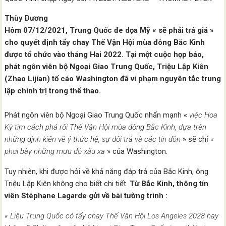
Thùy Dương
Hôm 07/12/2021, Trung Quốc đe dọa Mỹ « sẽ phải trả giá »
cho quyết định tẩy chay Thế Vận Hội mùa đông Bắc Kinh
được tổ chức vào tháng Hai 2022. Tại một cuộc họp báo,
phát ngôn viên bộ Ngoại Giao Trung Quốc, Triệu Lập Kiên
(Zhao Lijian) tố cáo Washington đã vi phạm nguyên tắc trung
lập chính trị trong thể thao.
Phát ngôn viên bộ Ngoại Giao Trung Quốc nhấn mạnh «
việc Hoa
Kỳ tìm cách phá rối Thế Vận Hội mùa đông Bắc Kinh, dựa trên
những định kiến về ý thức hệ, sự dối trá và các tin đồn
» sẽ chỉ
«
phơi bày những mưu đồ xấu xa
» của Washington.
Tuy nhiên, khi được hỏi về khả năng đáp trả của Bắc Kinh, ông
Triệu Lập Kiên không cho biết chi tiết.
Từ Bắc Kinh, thông tín
viên Stéphane Lagarde gửi về bài tường trình :
« Liệu Trung Quốc có tẩy chay Thế Vận Hội Los Angeles 2028 hay