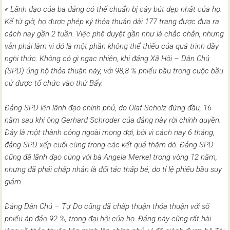
« Lãnh đạo của ba đảng có thể chuẩn bị cây bút đẹp nhất của họ.
Kể từ giờ, họ được phép ký thỏa thuận dài 177 trang được đưa ra
cách nay gần 2 tuần. Việc phê duyệt gần như là chắc chắn, nhưng
vẫn phải làm vì đó là một phần không thể thiếu của quá trình đầy
nghi thức. Không có gì ngạc nhiên, khi đảng Xã Hội – Dân Chủ
(SPD) ủng hộ thỏa thuận này, với 98,8 % phiếu bầu trong cuộc bầu
cử được tổ chức vào thứ Bẩy.
Đảng SPD lên lãnh đạo chính phủ, do Olaf Scholz đứng đầu, 16
năm sau khi ông Gerhard Schroder của đảng này rời chính quyền.
Đây là một thành công ngoài mong đợi, bởi vì cách nay 6 tháng,
đảng SPD xếp cuối cùng trong các kết quả thăm dò. Đảng SPD
cũng đã lãnh đạo cùng với bà Angela Merkel trong vòng 12 năm,
nhưng đã phải chấp nhận là đối tác thấp bé, do tỉ lệ phiếu bầu suy
giảm.
Đảng Dân Chủ – Tự Do cũng đã chấp thuận thỏa thuận với số
phiếu áp đảo 92 %, trong đại hội của họ. Đảng này cũng rất hài