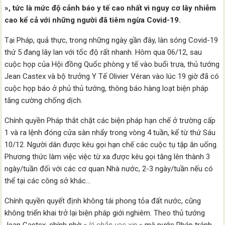
», tức là mức độ cảnh báo y tế cao nhất vì nguy cơ lây nhiễm
cao kể cả với những người đã tiêm ngừa Covid-19.
Tại Pháp, quả thực, trong những ngày gần đây, làn sóng Covid-19
thứ 5 đang lây lan với tốc độ rất nhanh. Hôm qua 06/12, sau
cuộc họp của Hội đồng Quốc phòng y tế vào buổi trưa, thủ tướng
Jean Castex và bộ trưởng Y Tế Olivier Véran vào lúc 19 giờ đã có
cuộc họp báo ở phủ thủ tướng, thông báo hàng loạt biện pháp
tăng cường chống dịch.
Chính quyền Pháp thắt chặt các biện pháp hạn chế ở trường cấp
1 và ra lệnh đóng cửa sàn nhẩy trong vòng 4 tuần, kể từ thứ Sáu
10/12. Người dân được kêu gọi hạn chế các cuộc tụ tập ăn uống.
Phương thức làm việc việc từ xa được kêu gọi tăng lên thành 3
ngày/tuần đối với các cơ quan Nhà nước, 2-3 ngày/tuần nếu có
thể tại các công sở khác…
Chính quyền quyết định không tái phong tỏa đất nước, cũng
không triển khai trở lại biện pháp giới nghiêm. Theo thủ tướng
Jean Castex, chính nhờ «
lá chắn vac-xin
» mà nước Pháp tránh