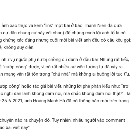
h ảnh xác thực và kèm “link” một bài ở báo Thanh Niên đã đưa
a cư dân chung cư này với nhau) để chứng minh lời anh tố là có
ằng chứng xác đáng nhưng cuối mỗi bài viết anh đều có câu kêu gọi:
, không suy diễn.
 như vụ người phụ nữ bị chồng cũ đánh ở đầu bài. Nhưng rất tiếc,
kẻ “cướp công” được, vì có rất nhiều sự việc tương tự đã xảy ra
n mạng vẫn rất tôn trọng “chủ nhà” mà không ai buông lời tục tĩu.
ớp công” hoặc tác giả bài viết, những lời phê phán kiểu như: “trơ
chắc nghĩ dân lành không dám nói, mà chắc không dám nói thật!”… là
gày 25-6-2021, anh Hoàng Mạnh Hà đã có thông báo mới trên trang
ể, chuyện nào ra chuyện đó. Tuy nhiên, nhiều người vào comment
c bài viết này.”