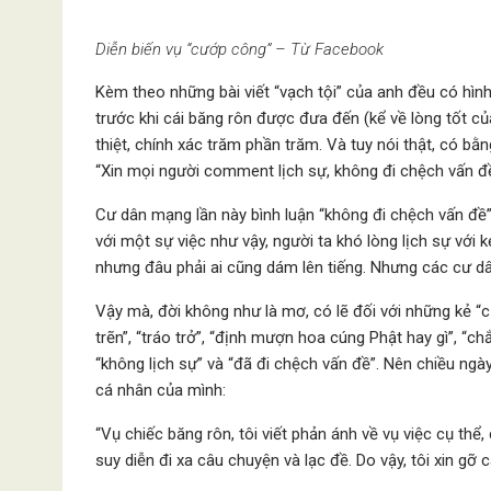
Diễn biến vụ “cướp công” – Từ Facebook
Kèm theo những bài viết “vạch tội” của anh đều có hìn
trước khi cái băng rôn được đưa đến (kể về lòng tốt củ
thiệt, chính xác trăm phần trăm. Và tuy nói thật, có b
“Xin mọi người comment lịch sự, không đi chệch vấn đề
Cư dân mạng lần này bình luận “không đi chệch vấn đề”
với một sự việc như vậy, người ta khó lòng lịch sự với 
nhưng đâu phải ai cũng dám lên tiếng. Nhưng các cư dâ
Vậy mà, đời không như là mơ, có lẽ đối với những kẻ “cư
trẽn”, “tráo trở”, “định mượn hoa cúng Phật hay gì”, “
“không lịch sự” và “đã đi chệch vấn đề”. Nên chiều n
cá nhân của mình:
“Vụ chiếc băng rôn, tôi viết phản ánh về vụ việc cụ th
suy diễn đi xa câu chuyện và lạc đề. Do vậy, tôi xin gỡ cá