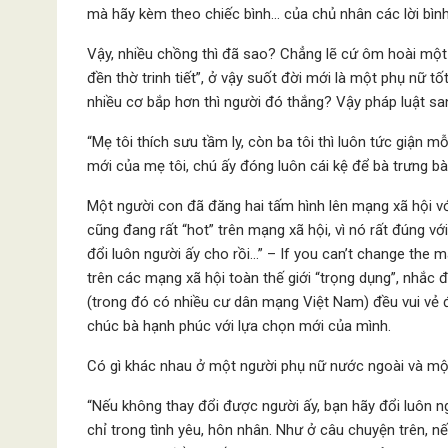
mà hãy kèm theo chiếc bình… của chủ nhân các lời bìn
Vậy, nhiều chồng thì đã sao? Chẳng lẽ cứ ôm hoài một
đền thờ trinh tiết”, ở vậy suốt đời mới là một phụ nữ tốt
nhiều cơ bắp hơn thì người đó thắng? Vậy pháp luật sa
“Mẹ tôi thích sưu tầm ly, còn ba tôi thì luôn tức giận mỗ
mới của mẹ tôi, chú ấy đóng luôn cái kệ để bà trưng bà
Một người con đã đăng hai tấm hình lên mạng xã hội vớ
cũng đang rất “hot” trên mạng xã hội, vì nó rất đúng vớ
đổi luôn người ấy cho rồi…” – If you can’t change the 
trên các mạng xã hội toàn thế giới “trọng dụng”, nhắc đi
(trong đó có nhiều cư dân mạng Việt Nam) đều vui vẻ 
chúc bà hạnh phúc với lựa chọn mới của mình.
Có gì khác nhau ở một người phụ nữ nước ngoài và mộ
“Nếu không thay đổi được người ấy, bạn hãy đổi luôn ng
chỉ trong tình yêu, hôn nhân. Như ở câu chuyện trên, n