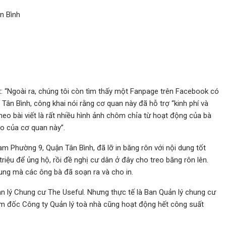
n Bình
: “Ngoài ra, chúng tôi còn tìm thấy một Fanpage trên Facebook có
ân Bình, công khai nói rằng cơ quan này đã hỗ trợ “kinh phí và
heo bài viết là rất nhiều hình ảnh chôm chỉa từ hoạt động của bà
o của cơ quan này”.
am Phường 9, Quận Tân Bình, đã lỡ in băng rôn với nội dung tốt
iệu để ủng hộ, rồi đề nghị cư dân ở đây cho treo băng rôn lên.
ung mà các ông bà đã soạn ra và cho in.
uản lý Chung cư The Useful. Nhưng thực tế là Ban Quản lý chung cư
ám đốc Công ty Quản lý toà nhà cũng hoạt động hết công suất