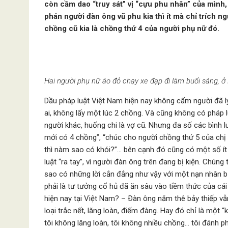
còn cầm dao “truy sát” vị “cựu phu nhân” của mình, 
phán người đàn ông vũ phu kia thì ít mà chỉ trích ng
chồng cũ kia là chồng thứ 4 của người phụ nữ đó.
Hai người phụ nữ áo đỏ chạy xe đạp đi làm buổi sáng,
Dầu pháp luật Việt Nam hiện nay không cấm người đã l
ai, không lấy một lúc 2 chồng. Và cũng không có pháp
người khác, huống chi là vợ cũ. Nhưng đa số các bình lu
mới có 4 chồng”, “chúc cho người chồng thứ 5 của chị
thì nàm sao có khói?”… bên cạnh đó cũng có một số ít 
luật “ra tay”, vì người đàn ông trên đang bị kiện. Chúng
sao có những lời cắn đắng như vậy với một nạn nhân b
phải là tư tưởng cổ hủ đã ăn sâu vào tiềm thức của cái 
hiện nay tại Việt Nam? – Ðàn ông năm thê bảy thiếp vẫ
loại trắc nết, lăng loàn, điếm đàng. Hay đó chỉ là một 
tôi không lăng loàn, tôi không nhiều chồng… tôi đánh 