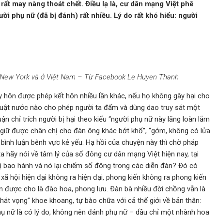
rất may nàng thoát chết. Điều lạ là, cư dân mạng Việt phê
ười phụ nữ (đã bị đánh) rất nhiều. Lý do rất khó hiểu: người
 ở New York và ở Việt Nam – Từ Facebook Le Huyen Thanh
y hôn được phép kết hôn nhiều lần khác, nếu họ không gây hại cho
 luật nước nào cho phép người ta đấm và dùng dao truy sát một
ận chỉ trích người bị hại theo kiểu “người phụ nữ này lăng loàn lắm
 giữ được chân chị cho đàn ông khác bớt khổ”, “gớm, không có lửa
bình luận bênh vực kẻ yếu. Hạ hồi của chuyện này thì chờ pháp
 ta hãy nói về tâm lý của số đông cư dân mạng Việt hiện nay, tại
ị bạo hành và nó lại chiếm số đông trong các diễn đàn? Ðó có
xã hội hiện đại không ra hiện đại, phong kiến không ra phong kiến
n được cho là đào hoa, phong lưu. Ðàn bà nhiều đời chồng vẫn là
“khát vọng” khoe khoang, tự bào chữa với cả thế giới về bản thân:
phụ nữ là có lý do, không nên đánh phụ nữ – dầu chỉ một nhành hoa