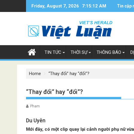
Skip
Friday, August 7, 2026
7:15:13 AM
Tin cập 
to
content
TIN TỨC
THỜI SỰ
THÔNG BÁO
D
Home
“Thay đổi” hay “đổi”?
“Thay đổi” hay “đổi”?
Pham
Du Uyên
Mới đây, có một clip quay lại cảnh người phụ nữ vừ