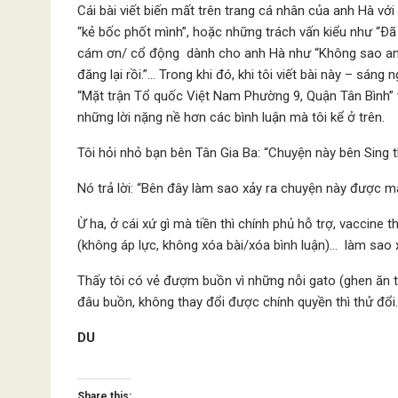
Cái bài viết biến mất trên trang cá nhân của anh Hà vớ
“kẻ bốc phốt mình”, hoặc những trách vấn kiểu như “Ðã 
cám ơn/ cổ động dành cho anh Hà như “Không sao anh. 
đăng lại rồi.”… Trong khi đó, khi tôi viết bài này – sáng
“Mặt trận Tổ quốc Việt Nam Phường 9, Quận Tân Bình” vẫ
những lời nặng nề hơn các bình luận mà tôi kể ở trên.
Tôi hỏi nhỏ bạn bên Tân Gia Ba: “Chuyện này bên Sing t
Nó trả lời: “Bên đây làm sao xảy ra chuyện này được mà
Ừ ha, ở cái xứ gì mà tiền thì chính phủ hỗ trợ, vaccine t
(không áp lực, không xóa bài/xóa bình luận)… làm sao
Thấy tôi có vẻ đượm buồn vì những nỗi gato (ghen ăn t
đâu buồn, không thay đổi được chính quyền thì thử đổi
DU
Share this: