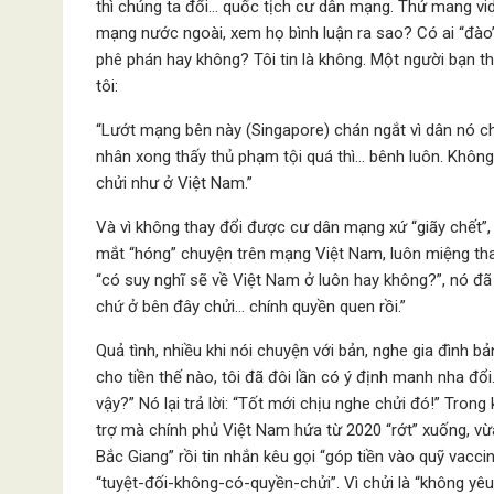
thì chúng ta đổi… quốc tịch cư dân mạng. Thử mang vid
mạng nước ngoài, xem họ bình luận ra sao? Có ai “đào” h
phê phán hay không? Tôi tin là không. Một người bạn th
tôi:
“Lướt mạng bên này (Singapore) chán ngắt vì dân nó ch
nhân xong thấy thủ phạm tội quá thì… bênh luôn. Không 
chửi như ở Việt Nam.”
Và vì không thay đổi được cư dân mạng xứ “giãy chết”,
mắt “hóng” chuyện trên mạng Việt Nam, luôn miệng than
“có suy nghĩ sẽ về Việt Nam ở luôn hay không?”, nó đã h
chứ ở bên đây chửi… chính quyền quen rồi.”
Quả tình, nhiều khi nói chuyện với bản, nghe gia đình 
cho tiền thế nào, tôi đã đôi lần có ý định manh nha đổi
vậy?” Nó lại trả lời: “Tốt mới chịu nghe chửi đó!” Trong
trợ mà chính phủ Việt Nam hứa từ 2020 “rớt” xuống, vừ
Bắc Giang” rồi tin nhắn kêu gọi “góp tiền vào quỹ vacc
“tuyệt-đối-không-có-quyền-chửi”. Vì chửi là “không yêu 