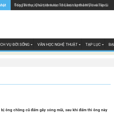
nhật
Ông Trump ký sắc lệnh hạn chế luật 'sinh ở Mỹ là công dân M
Tổng Bí thư, Chủ tịch nước Tô Lâm sắp thăm Úc và Tân Lây 
ỊCH VỤ ĐỜI SỐNG
VĂN HỌC NGHỆ THUẬT
TẠP LỤC
BẠ
a bị ông chồng cũ đấm gãy sóng mũi, sau khi đấm thì ông này