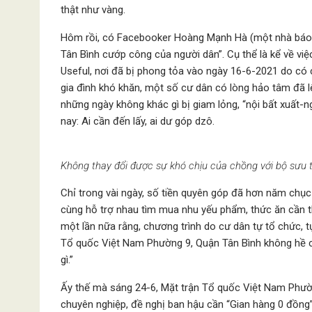
thật như vàng.
Hôm rồi, có Facebooker Hoàng Mạnh Hà (một nhà báo t
Tân Bình cướp công của người dân”. Cụ thể là kể về v
Useful, nơi đã bị phong tỏa vào ngày 16-6-2021 do có
gia đình khó khăn, một số cư dân có lòng hảo tâm đã 
những ngày không khác gì bị giam lỏng, “nội bất xuất-n
nay: Ai cần đến lấy, ai dư góp dzô.
Không thay đổi được sự khó chịu của chồng với bộ sưu 
Chỉ trong vài ngày, số tiền quyên góp đã hơn năm chục
cùng hỗ trợ nhau tìm mua nhu yếu phẩm, thức ăn cần th
một lần nữa rằng, chương trình do cư dân tự tổ chức, tự
Tổ quốc Việt Nam Phường 9, Quận Tân Bình không hề c
gì.”
Ấy thế mà sáng 24-6, Mặt trận Tổ quốc Việt Nam Phườn
chuyên nghiệp, đề nghị ban hậu cần “Gian hàng 0 đồng” 