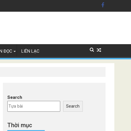
ỹ'
Lan
N ĐỌC
LIÊN LẠC
Search
Search
Thời mục