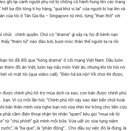
eo ghi lại cảnh người phụ nữ bị chồng cũ hành hung lên các trang
ết ba đời tông ti họ hàng, “quá khứ vị lai” của người bị hại lên và
ân của tôi ở Tân Gia Ba – Singapore từ nhỏ, từng “than thở” với
ỉ chửi… chính quyền. Chứ có “drama” gì xảy ra, họ đi bênh nạn
thấy “thám tử” nào đào bới, bươi móc thân thế người ta ra rồi
 bạn tôi đã đổi qua “hóng drama” ở cõi mạng Việt Nam. Dầu luôn
 thèm đồ ăn Việt, luôn tay nấu món Việt ăn, nhưng khi tôi hỏi nó
ét vô mặt tôi (qua video call): “Ðiên hả bà nội! Về chơi thì được,
bản được chính phủ hỗ trợ mùa dịch ra sao, con bản được chính phủ
… bạn. Vì cứ mỗi lần hỏi: “Chính phủ tốt vậy sao dân bển chửi hoài
 khi bản thân mình vừa nghe bạn nói vừa nhìn tivi trông cho tiền cứu
a phải cầm điện thoại nhận tin nhắn “spam” kêu gọi “mua vải từ
ine” từ “chú phỉnh” gửi mình mỗi bữa. Vừa uất ức vừa tụng niệm
nước”, là “ba que”, là “phản động”… Cho dầu sự việc đó là đúng, là