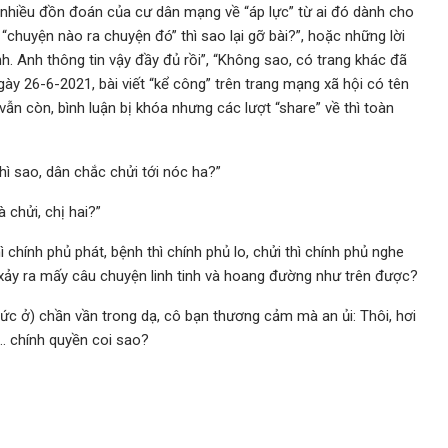
i nhiều đồn đoán của cư dân mạng về “áp lực” từ ai đó dành cho
“chuyện nào ra chuyện đó” thì sao lại gỡ bài?”, hoặc những lời
Anh thông tin vậy đầy đủ rồi”, “Không sao, có trang khác đã
 ngày 26-6-2021, bài viết “kể công” trên trang mạng xã hội có tên
n còn, bình luận bị khóa nhưng các lượt “share” về thì toàn
hì sao, dân chắc chửi tới nóc ha?”
 chửi, chị hai?”
hì chính phủ phát, bệnh thì chính phủ lo, chửi thì chính phủ nghe
 xảy ra mấy câu chuyện linh tinh và hoang đường như trên được?
ức ở) chần vần trong dạ, cô bạn thương cảm mà an ủi: Thôi, hơi
… chính quyền coi sao?