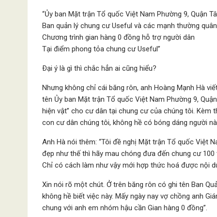
“Ủy ban Mặt trận Tổ quốc Việt Nam Phường 9, Quận Tâ
Ban quản lý chung cư Useful và các mạnh thường quân
Chương trình gian hàng 0 đồng hỗ trợ người dân
Tại điểm phong tỏa chung cư Useful”
Ðại ý là gì thì chắc hẳn ai cũng hiểu?
Nhưng không chỉ cái băng rôn, anh Hoàng Mạnh Hà viết
tên Ủy ban Mặt trận Tổ quốc Việt Nam Phường 9, Quận T
hiện vật” cho cư dân tại chung cư của chúng tôi. Kèm t
con cư dân chúng tôi, không hề có bóng dáng người nà
Anh Hà nói thêm: “Tôi đề nghị Mặt trận Tổ quốc Việt N
đẹp như thế thì hãy mau chóng đưa đến chung cư 100 tr
Chỉ có cách làm như vậy mới hợp thức hoá được nội d
Xin nói rõ một chút. Ở trên băng rôn có ghi tên Ban Q
không hề biết việc này. Mấy ngày nay vợ chồng anh Gi
chung với anh em nhóm hậu cần Gian hàng 0 đồng”.