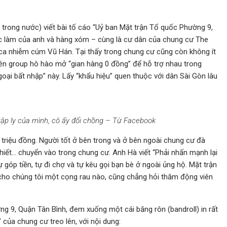
rong nước) viết bài tố cáo “Uỷ ban Mặt trận Tổ quốc Phường 9,
iệc làm của anh và hàng xóm – cùng là cư dân của chung cư The
 ca nhiễm cúm Vũ Hán. Tại thấy trong chung cư cũng còn không ít
lên group hô hào mở “gian hàng 0 đồng” để hỗ trợ nhau trong
goại bất nhập” này. Lấy “khẩu hiệu” quen thuộc với dân Sài Gòn lâu
tập ly của mình, cô ấy đổi chồng – Từ Facebook
 triệu đồng. Người tốt ở bên trong và ở bên ngoài chung cư đà
iết… chuyển vào trong chung cư. Anh Hà viết “Phải nhấn mạnh lại
 góp tiền, tự đi chợ và tự kêu gọi bạn bè ở ngoài ủng hộ. Mặt trận
ho chúng tôi một cọng rau nào, cũng chẳng hỏi thăm động viên
g 9, Quận Tân Bình, đem xuống một cái băng rôn (bandroll) in rất
của chung cư treo lên, với nội dung: