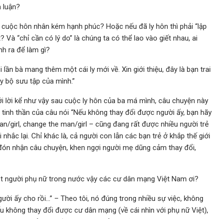
h luận?
 cuộc hôn nhân kém hạnh phúc? Hoặc nếu đã ly hôn thì phải “lập
? Và “chỉ cần có lý do” là chúng ta có thể lao vào giết nhau, ai
nh ra để làm gì?
i lần bà mang thêm một cái ly mới về. Xin giới thiệu, đây là bạn trai
y bộ sưu tập của mình.”
i lời kể như vậy sau cuộc ly hôn của ba má mình, câu chuyện này
i tinh thần của câu nói “Nếu không thay đổi được người ấy, bạn hãy
man/girl, change the man/girl – cũng đang rất được nhiều người trẻ
 nhắc lại. Chỉ khác là, cả người con lẫn các bạn trẻ ở khắp thế giới
đón nhận câu chuyện, khen ngợi người mẹ dũng cảm thay đổi,
t người phụ nữ trong nước vậy các cư dân mạng Việt Nam ơi?
ười ấy cho rồi…” – Theo tôi, nó đúng trong nhiều sự việc, không
ếu không thay đổi được cư dân mạng (về cái nhìn với phụ nữ Việt),